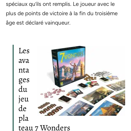
spéciaux qu’ils ont remplis. Le joueur avec le
plus de points de victoire à la fin du troisième
âge est déclaré vainqueur.
Les
ava
nta
ges
du
jeu
de
pla
teau 7 Wonders