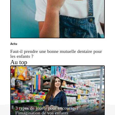
Actu
Faut-il prendre une bonne mutuelle dentaire pour
les enfants ?
Au top
3 types de jouets pour encourager
Contact
Mentions légales
Sitemap
l’imagination de vos enfants