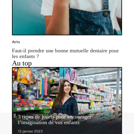
Actu
Faut-il prendre une bonne mutuelle dentaire pour
les enfants ?
Au top
3 types de jouets pour encourager
Contact
Mentions légales
Sitemap
l’imagination de vos enfants
© 2026 | nosenfantsdabord.com
13 janvier 2023