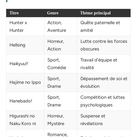
Titre
Genre
Thème principal
Hunter x
Action,
Quête paternelle et
Hunter
Aventure
amitié
Horreur,
Lutte contre les forces
Hellsing
Action
obscures
Sport,
Travail d’équipe et
Haikyuu!!
Comédie
rivalité
Sport,
Dépassement de soi et
Hajime no Ippo
Drame
évolution
Sport,
Compétition et luttes
Hanebado!
Drame
psychologiques
Higurashi no
Horreur,
Suspense et
Naku Koro ni
Mystère
révélations
Romance,