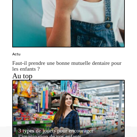
Actu
Faut-il prendre une bonne mutuelle dentaire pour
les enfants ?
Au top
3 types de jouets pour encourager
Contact
Mentions légales
Sitemap
l’imagination de vos enfants