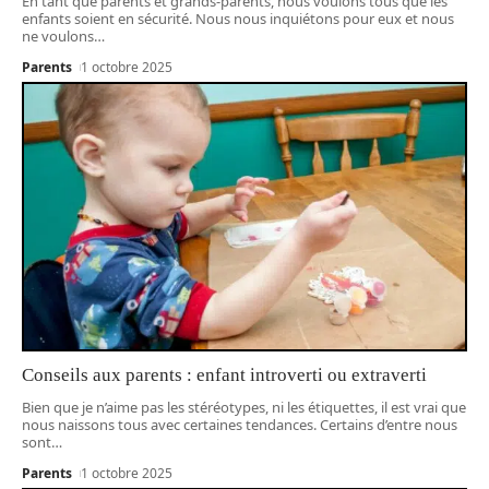
En tant que parents et grands-parents, nous voulons tous que les
enfants soient en sécurité. Nous nous inquiétons pour eux et nous
ne voulons
…
Parents
1 octobre 2025
Conseils aux parents : enfant introverti ou extraverti
Bien que je n’aime pas les stéréotypes, ni les étiquettes, il est vrai que
nous naissons tous avec certaines tendances. Certains d’entre nous
sont
…
Parents
1 octobre 2025