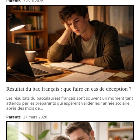
Parents
3 avril 2026
Résultat du bac français : que faire en cas de déception ?
Les résultats du baccalauréat français sont souvent un moment tant
attendu par les préparants qui espèrent valider leur année scolaire
après des mois de
…
Parents
27 mars 2026