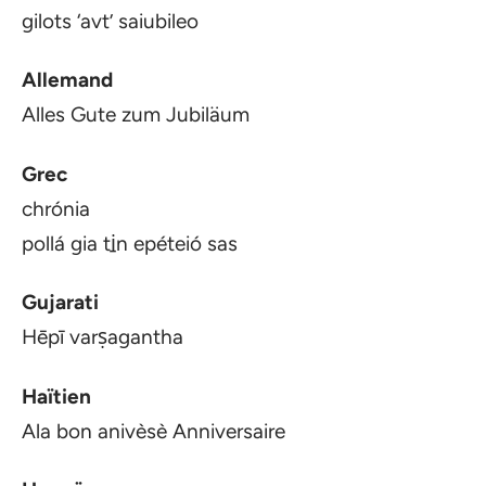
gilots ‘avt’ saiubileo
Allemand
Alles Gute zum Jubiläum
Grec
chrónia
pollá gia ti̱n epéteió sas
Gujarati
Hēpī varṣagantha
Haïtien
Ala bon anivèsè Anniversaire