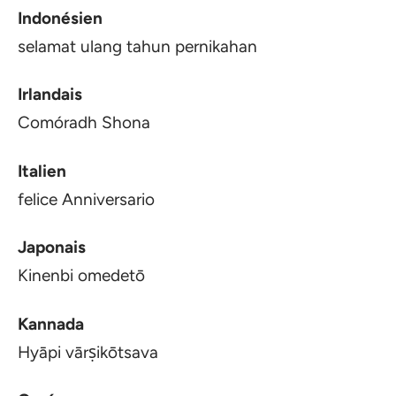
Indonésien
selamat ulang tahun pernikahan
Irlandais
Comóradh Shona
Italien
felice Anniversario
Japonais
Kinenbi omedetō
Kannada
Hyāpi vārṣikōtsava