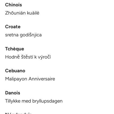
Chinois
Zhōunián kuàilè
Croate
sretna godišnjica
Tchèque
Hodnĕ štĕstí k výročí
Cebuano
Malipayon Anniversaire
Danois
Tillykke med bryllupsdagen