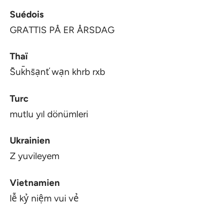
Suédois
GRATTIS PÅ ER ÅRSDAG
Thaï
S̄uk̄hs̄ạnť wạn khrb rxb
Turc
mutlu yıl dönümleri
Ukrainien
Z yuvileyem
Vietnamien
lễ kỷ niệm vui vẻ