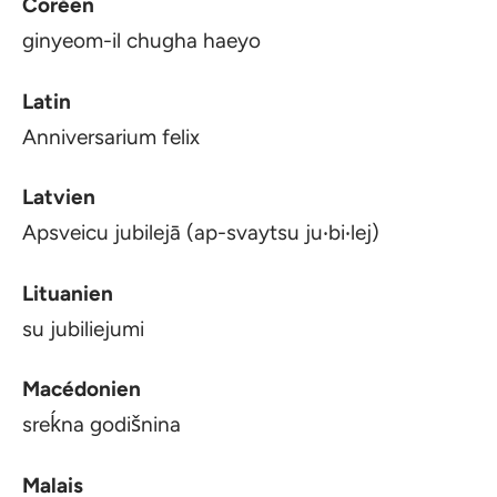
Coréen
ginyeom-il chugha haeyo
Latin
Anniversarium felix
Latvien
Apsveicu jubilejā (ap-svaytsu ju‧bi‧lej)
Lituanien
su jubiliejumi
Macédonien
sreḱna godišnina
Malais