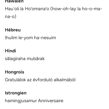
Hawaïen
Hau`oli la Ho’omana’o (how-oh-lay la ho-o-ma-
na-o)
Hébreu
Ihulim le-yom ha-nesuim
Hindi
sālagiraha mubārak
Hongrois
Gratulálok az évforduló alkalmából
Istrongien
hamingjusamur Anniversaire