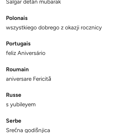
Salgar detán mubarak
Polonais
wszystkiego dobrego z okazji rocznicy
Portugais
feliz Aniversário
Roumain
aniversare Fericită
Russe
s yubileyem
Serbe
Srećna godišnjica