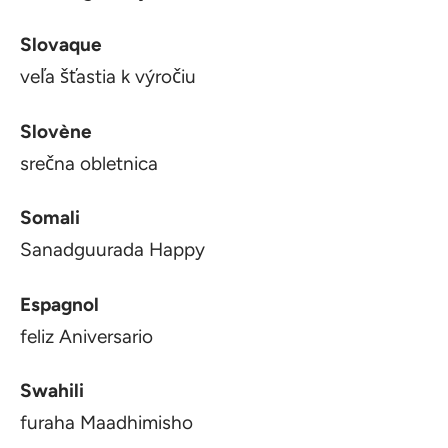
Slovaque
veľa šťastia k výročiu
Slovène
srečna obletnica
Somali
Sanadguurada Happy
Espagnol
feliz Aniversario
Swahili
furaha Maadhimisho