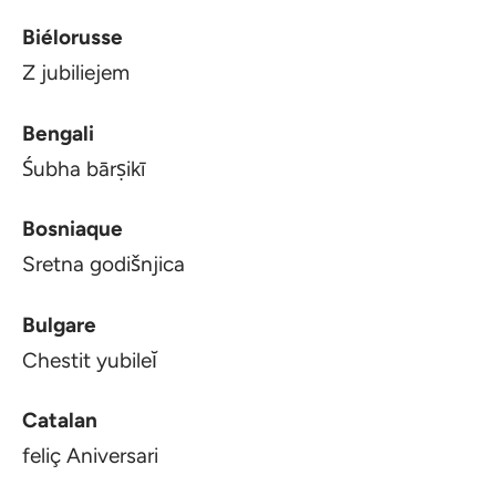
Biélorusse
Z jubiliejem
Bengali
Śubha bārṣikī
Bosniaque
Sretna godišnjica
Bulgare
Chestit yubileĭ
Catalan
feliç Aniversari