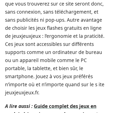
que vous trouverez sur ce site seront donc,
sans connexion, sans téléchargement, et
sans publicités ni pop-ups. Autre avantage
de choisir les jeux flashes gratuits en ligne
de jeuxjeuxjeux : l’ergonomie et la praticité.
Ces jeux sont accessibles sur différents
supports comme un ordinateur de bureau
ou un appareil mobile comme le PC
portable, la tablette, et bien sûr, le
smartphone. Jouez à vos jeux préférés
n’importe où et n’importe quand sur le s ite
jeuxjeuxjeux.fr.
A lire aussi :
Guide complet des jeux en