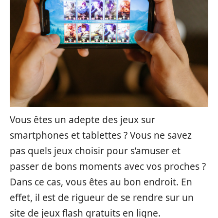
Vous êtes un adepte des jeux sur
smartphones et tablettes ? Vous ne savez
pas quels jeux choisir pour s’amuser et
passer de bons moments avec vos proches ?
Dans ce cas, vous êtes au bon endroit. En
effet, il est de rigueur de se rendre sur un
site de jeux flash gratuits en ligne.