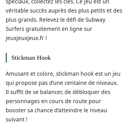
spéciaux, collectez les clés. Ce jeu est un
véritable succès auprès des plus petits et des
plus grands. Relevez le défi de Subway
Surfers gratuitement en ligne sur
jeuxjeuxjeux.fr !
Stickman Hook
Amusant et colore, stickman hook est un jeu
qui propose pas d’une centaine de niveaux.
Il suffit de se balancer, de débloquer des
personnages en cours de route pour
booster sa chance d’atteindre le niveau
suivant !