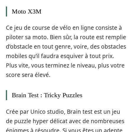
Moto X3M
Ce jeu de course de vélo en ligne consiste à
piloter sa moto. Bien sûr, la route est remplie
d’obstacle en tout genre, voire, des obstacles
mobiles qu’il faudra esquiver à tout prix.
Plus vite, vous terminez le niveau, plus votre
score sera élevé.
Brain Test : Tricky Puzzles
Crée par Unico studio, Brain test est un jeu
de puzzle hyper délicat avec de nombreuses
énigmes à résoudre. Si vous êtes un adepte