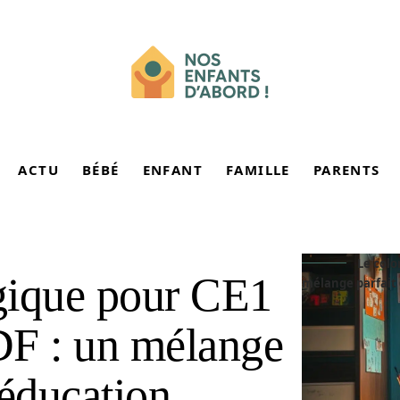
ACTU
BÉBÉ
ENFANT
FAMILLE
PARENTS
Le colo
gique pour CE1
mélange parfait 
DF : un mélange
’éducation